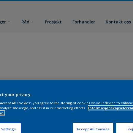
ger
Råd
Prosjekt
Forhandler
Kontakt oss
ct your privacy.
 “Accept All Cookies”, you agree to the storing of cookies on your device to enhanc
analyze site usage, and assist in our marketing efforts.
Informasjonskapselerklæ
on.
 Settings
Accept All Cookies
Rej