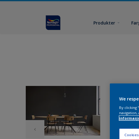
Produkter
Far
We respe
By clicking
navigation, 
informasj
Cookies