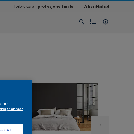
forbrukere
profesjonell maler
e site
ring for mer
ect All