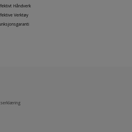
ffektivt Håndverk
ffektive Verktøy
unksjonsgaranti
tserklæring