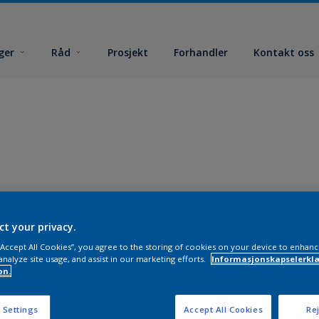
ger
Råd
Prosjekt
Forhandler
Kontakt oss
ct your privacy.
 “Accept All Cookies”, you agree to the storing of cookies on your device to enhanc
analyze site usage, and assist in our marketing efforts.
Informasjonskapselerklæ
on.
 Settings
Accept All Cookies
Rej