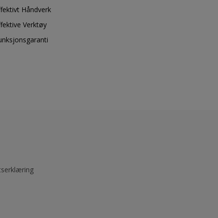
ffektivt Håndverk
ffektive Verktøy
unksjonsgaranti
tserklæring