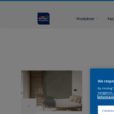
Produkter
Far
We respe
By clicking
navigation, 
informasj
Cookies