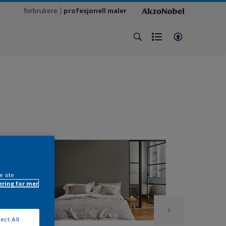
forbrukere
profesjonell maler
e site
ring for mer
ect All