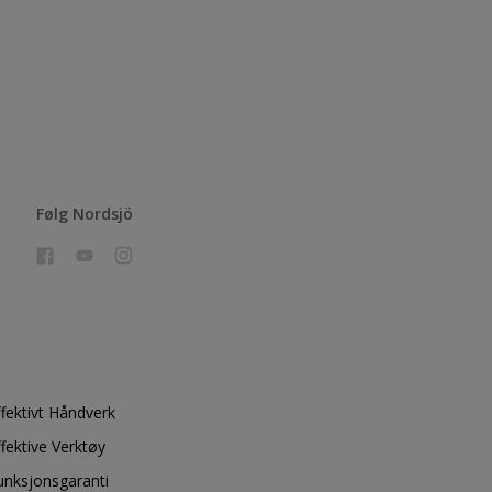
Følg Nordsjö
ffektivt Håndverk
ffektive Verktøy
unksjonsgaranti