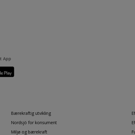
rt App
Bærekraftig utvikling
E
Nordsjö for konsument
E
Miljø og bærekraft
F