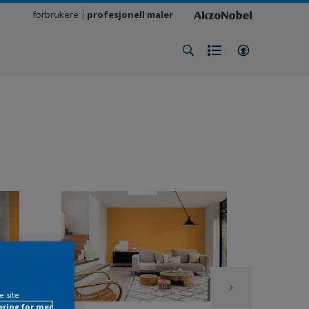
forbrukere
profesjonell maler
e site
ring for mer