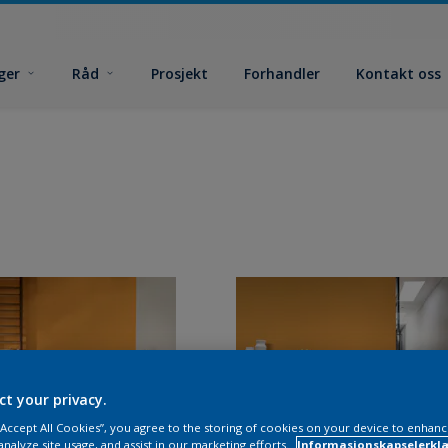
ger
Råd
Prosjekt
Forhandler
Kontakt oss
ct your privacy.
 “Accept All Cookies”, you agree to the storing of cookies on your device to enhanc
analyze site usage, and assist in our marketing efforts.
Informasjonskapselerklæ