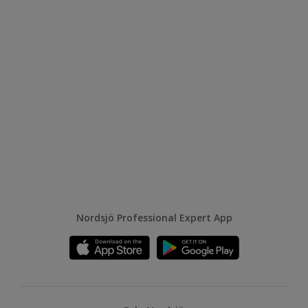
Nordsjö Professional Expert App