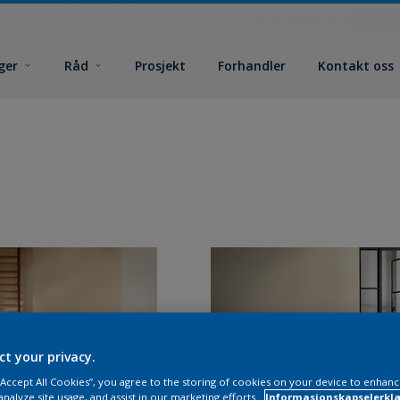
ger
Råd
Prosjekt
Forhandler
Kontakt oss
ct your privacy.
 “Accept All Cookies”, you agree to the storing of cookies on your device to enhanc
analyze site usage, and assist in our marketing efforts.
Informasjonskapselerklæ