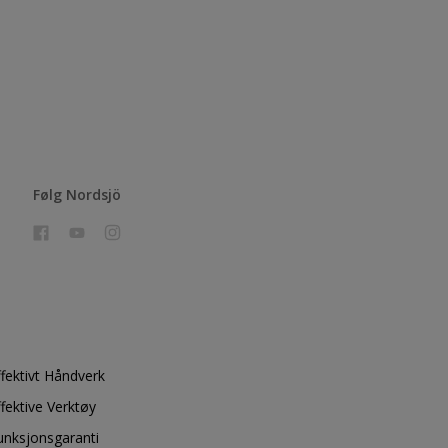
Følg Nordsjö
ffektivt Håndverk
ffektive Verktøy
unksjonsgaranti