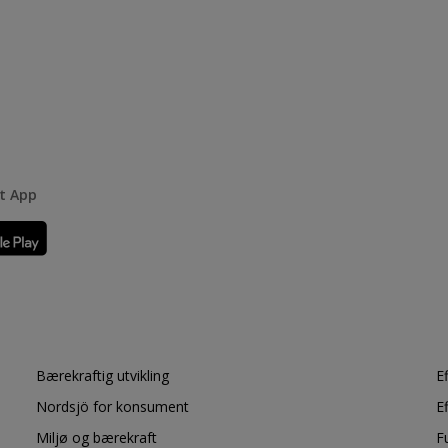
rt App
Bærekraftig utvikling
E
Nordsjö for konsument
E
Miljø og bærekraft
F