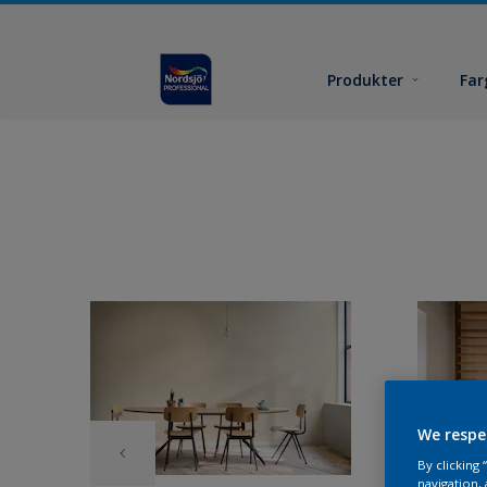
Produkter
Far
We respe
By clicking
navigation, 