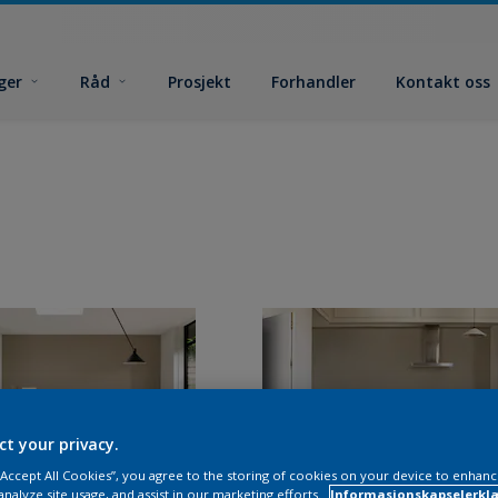
ger
Råd
Prosjekt
Forhandler
Kontakt oss
ct your privacy.
 “Accept All Cookies”, you agree to the storing of cookies on your device to enhanc
analyze site usage, and assist in our marketing efforts.
Informasjonskapselerklæ