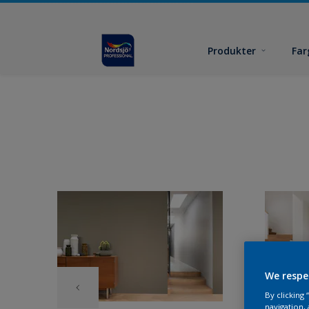
Produkter
Far
We respe
By clicking
navigation, 