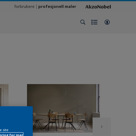
forbrukere
profesjonell maler
e site
ring for mer