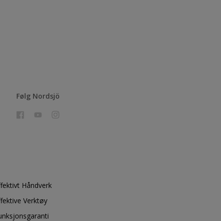
Følg Nordsjö
ffektivt Håndverk
ffektive Verktøy
unksjonsgaranti