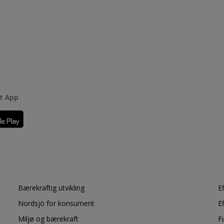
rt App
Bærekraftig utvikling
E
Nordsjö for konsument
E
Miljø og bærekraft
F