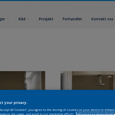
ger
Råd
Prosjekt
Forhandler
Kontakt oss
ct your privacy.
 “Accept All Cookies”, you agree to the storing of cookies on your device to enhanc
analyze site usage, and assist in our marketing efforts.
Informasjonskapselerklæ