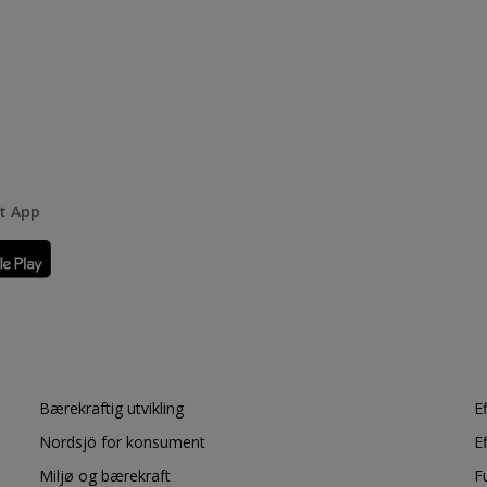
rt App
Bærekraftig utvikling
E
Nordsjö for konsument
E
Miljø og bærekraft
F