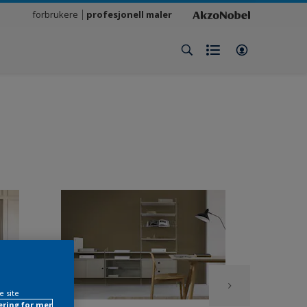
forbrukere
profesjonell maler
e site
ring for mer