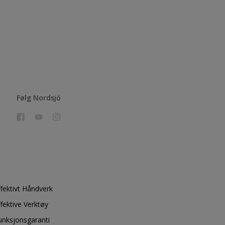
Følg Nordsjö
ffektivt Håndverk
ffektive Verktøy
unksjonsgaranti