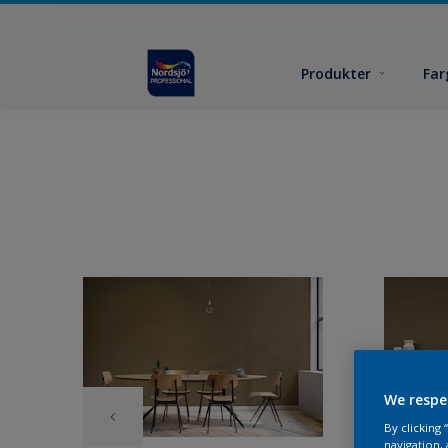
Produkter
Far
We respe
By clicking
navigation, 