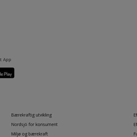
rt App
Bærekraftig utvikling
E
Nordsjö for konsument
E
Miljø og bærekraft
F