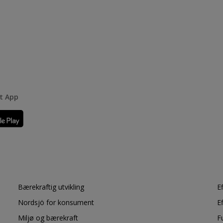
rt App
Bærekraftig utvikling
E
Nordsjö for konsument
E
Miljø og bærekraft
F