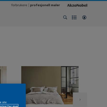
forbrukere
profesjonell maler
e site
ring for mer