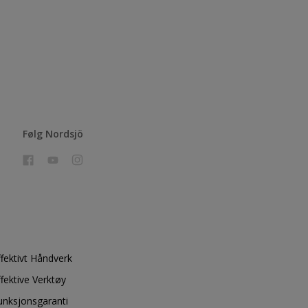
Følg Nordsjö
ffektivt Håndverk
ffektive Verktøy
unksjonsgaranti