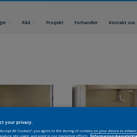
ger
Råd
Prosjekt
Forhandler
Kontakt oss
ct your privacy.
 “Accept All Cookies”, you agree to the storing of cookies on your device to enhanc
analyze site usage, and assist in our marketing efforts.
Informasjonskapselerklæ