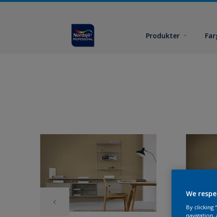
Produkter
Far
We respe
By clicking
navigation, 