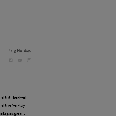
Følg Nordsjö
ffektivt Håndverk
ffektive Verktøy
unksjonsgaranti