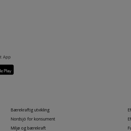
rt App
Bærekraftig utvikling
E
Nordsjö for konsument
E
Miljø og bærekraft
F