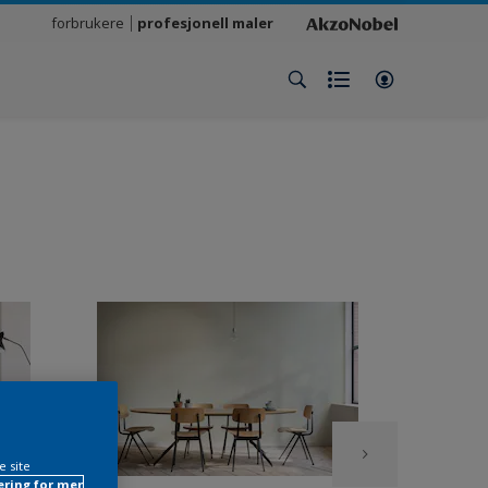
forbrukere
profesjonell maler
e site
ring for mer