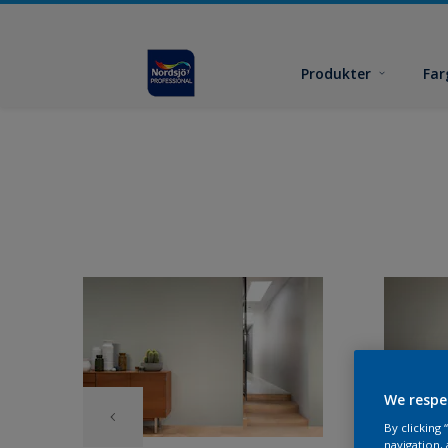
Produkter
Far
We respe
By clicking
navigation, 