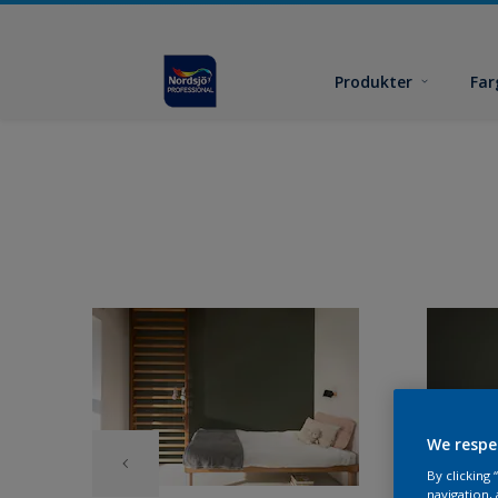
Produkter
Far
We respe
By clicking
navigation, 