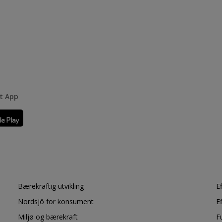
rt App
Bærekraftig utvikling
E
Nordsjö for konsument
E
Miljø og bærekraft
F