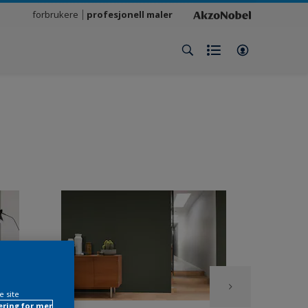
forbrukere
profesjonell maler
e site
ring for mer