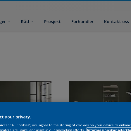
ger
Råd
Prosjekt
Forhandler
Kontakt oss
ct your privacy.
 “Accept All Cookies”, you agree to the storing of cookies on your device to enhanc
analyze site usage, and assist in our marketing efforts.
Informasjonskapselerklæ