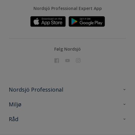
Nordsjö Professional Expert App
Følg Nordsjö
Nordsjö Professional
Kontakt oss
Miljø
En nyanse bedre
Bærekraftig utvikling
Råd
Prosjekt
Nordsjö for konsument
Digitale verktøy
Effektivt Håndverk
Miljø og bærekraft