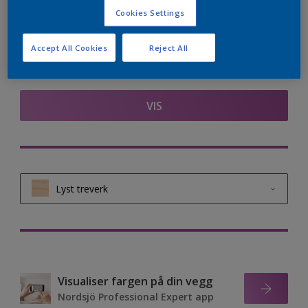
Cookies Settings
Accept All Cookies
Reject All
Finn et produkt i denne fargen
VIS
Lyst treverk
Lyst treverk
Moderat mørkt treverk
Visualiser fargen på din vegg
Mørkt treverk
Nordsjö Professional Expert app