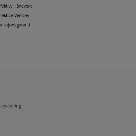
ffektivt Håndverk
ffektive Verktøy
unksjonsgaranti
tserklæring