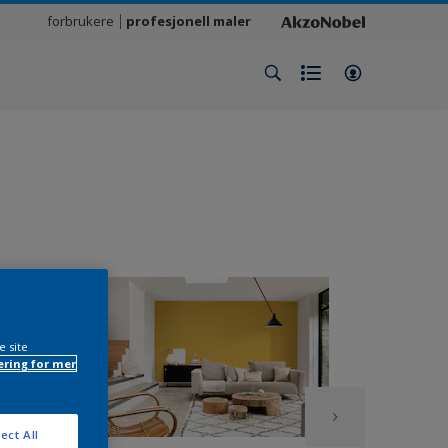
forbrukere
profesjonell maler
e site
ring for mer
ect All