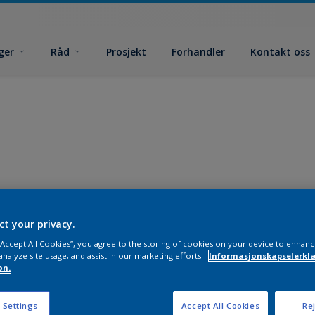
ger
Råd
Prosjekt
Forhandler
Kontakt oss
ct your privacy.
 “Accept All Cookies”, you agree to the storing of cookies on your device to enhanc
analyze site usage, and assist in our marketing efforts.
Informasjonskapselerklæ
on.
 Settings
Accept All Cookies
Rej