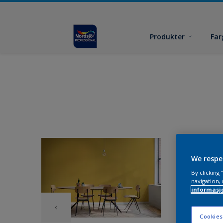
Produkter
Far
We respe
By clicking
navigation, 
informasj
Cookies