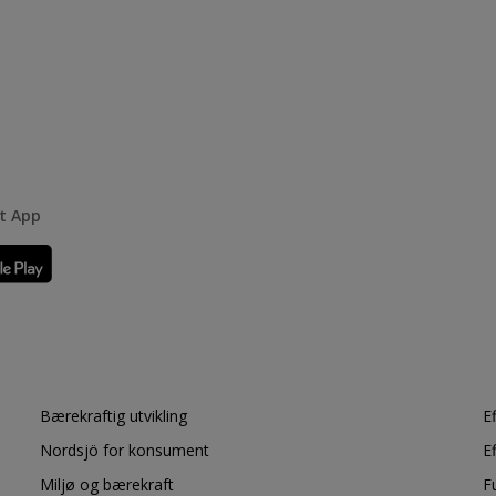
rt App
Bærekraftig utvikling
E
Nordsjö for konsument
E
Miljø og bærekraft
F