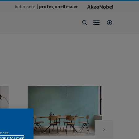
forbrukere
profesjonell maler
e site
ring for mer