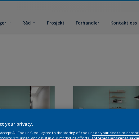
ger
Råd
Prosjekt
Forhandler
Kontakt oss
ct your privacy.
 “Accept All Cookies”, you agree to the storing of cookies on your device to enhanc
analyze site usage, and assist in our marketing efforts.
Informasjonskapselerklæ