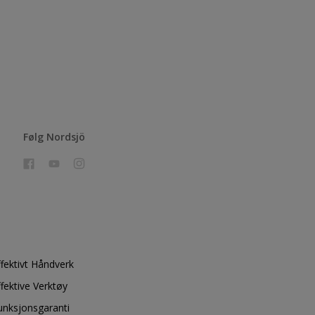
Følg Nordsjö
ffektivt Håndverk
ffektive Verktøy
unksjonsgaranti