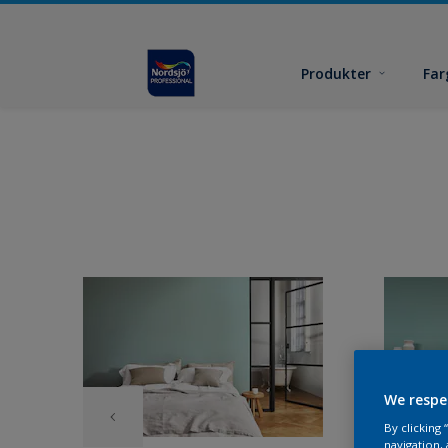
Produkter
Far
We respe
By clicking
navigation, 