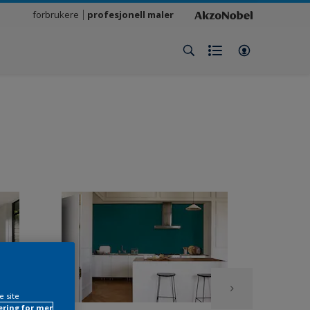
forbrukere
profesjonell maler
e site
ring for mer