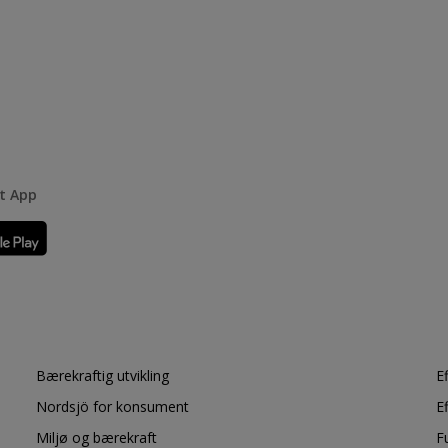
rt App
Bærekraftig utvikling
E
Nordsjö for konsument
E
Miljø og bærekraft
F