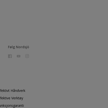
Følg Nordsjö
ffektivt Håndverk
ffektive Verktøy
unksjonsgaranti