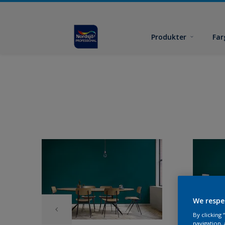
Produkter
Far
We respe
By clicking
navigation, 