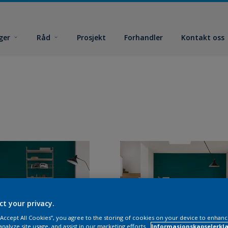
ger
Råd
Prosjekt
Forhandler
Kontakt oss
ct your privacy.
 “Accept All Cookies”, you agree to the storing of cookies on your device to enhanc
analyze site usage, and assist in our marketing efforts.
Informasjonskapselerklæ