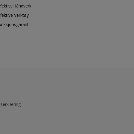
ffektivt Håndverk
ffektive Verktøy
unksjonsgaranti
tserklæring