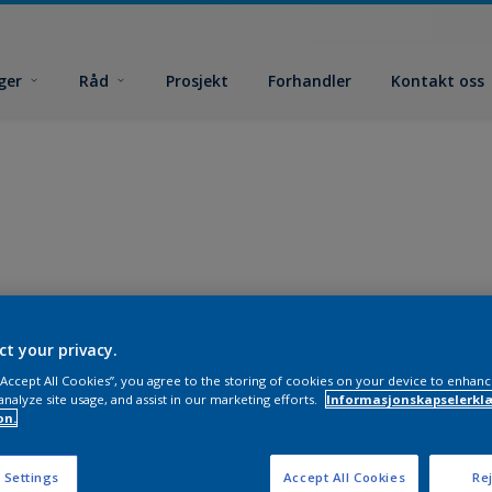
ger
Råd
Prosjekt
Forhandler
Kontakt oss
ct your privacy.
 “Accept All Cookies”, you agree to the storing of cookies on your device to enhanc
analyze site usage, and assist in our marketing efforts.
Informasjonskapselerklæ
on.
 Settings
Accept All Cookies
Rej