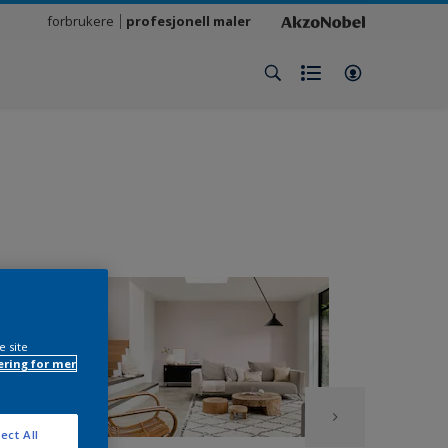
forbrukere
profesjonell maler
e site
ring for mer
ect All