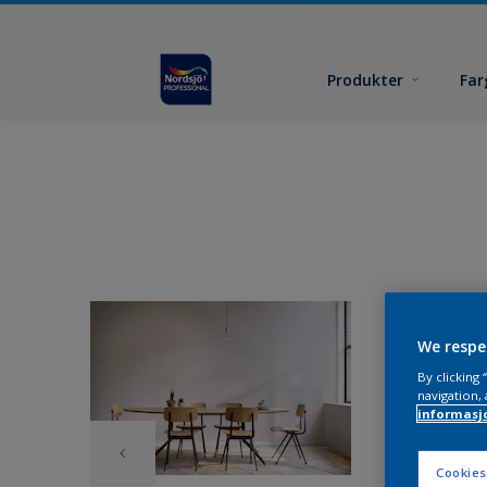
Produkter
Far
We respe
By clicking
navigation, 
informasj
Cookies