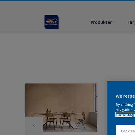
Produkter
Far
We respe
By clicking
navigation, 
informasj
Cookies