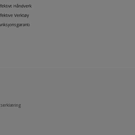
ffektivt Håndverk
ffektive Verktøy
unksjonsgaranti
tserklæring