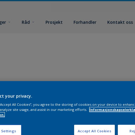
ger
Råd
Prosjekt
Forhandler
Kontakt oss
ct your privacy.
 “Accept All Cookies”, you agree to the storing of cookies on your device to enhanc
analyze site usage, and assist in our marketing efforts.
Informasjonskapselerklæ
on.
 Settings
Accept All Cookies
Rej