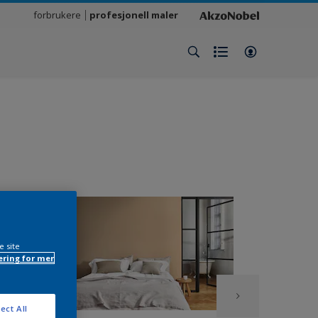
forbrukere
profesjonell maler
e site
ring for mer
ect All