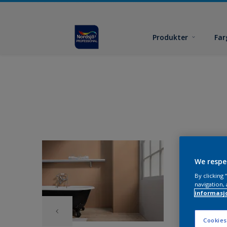
Produkter
Far
We respe
By clicking
navigation, 
informasj
Cookies