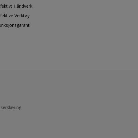
ffektivt Håndverk
ffektive Verktøy
unksjonsgaranti
tserklæring