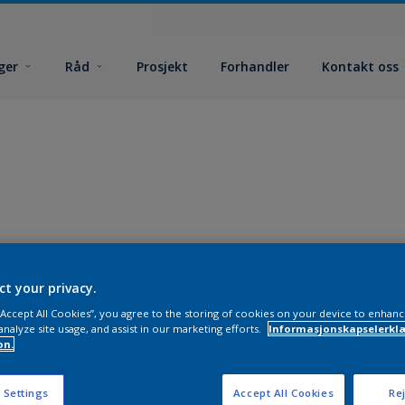
ger
Råd
Prosjekt
Forhandler
Kontakt oss
ct your privacy.
 “Accept All Cookies”, you agree to the storing of cookies on your device to enhanc
analyze site usage, and assist in our marketing efforts.
Informasjonskapselerklæ
on.
 Settings
Accept All Cookies
Rej