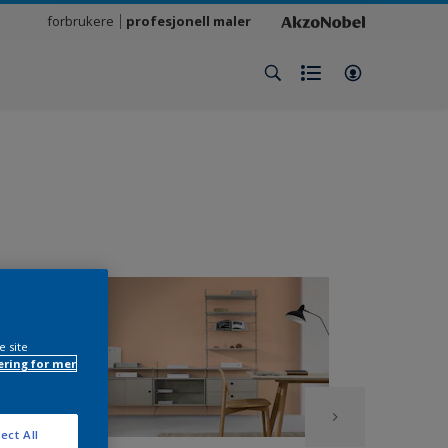
forbrukere
profesjonell maler
e site
ring for mer
ect All