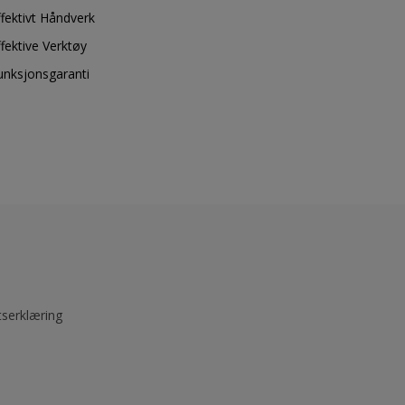
ffektivt Håndverk
ffektive Verktøy
unksjonsgaranti
tserklæring