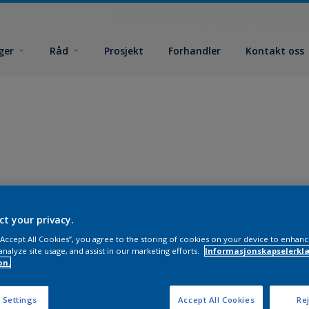
ger
Råd
Prosjekt
Forhandler
Kontakt oss
ct your privacy.
 “Accept All Cookies”, you agree to the storing of cookies on your device to enhanc
analyze site usage, and assist in our marketing efforts.
Informasjonskapselerklæ
on.
 Settings
Accept All Cookies
Rej