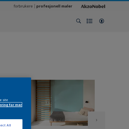
forbrukere
profesjonell maler
e site
ring for mer
ect All