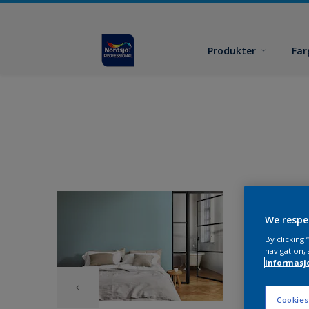
Produkter
Far
We respe
By clicking
navigation, 
informasj
Cookies