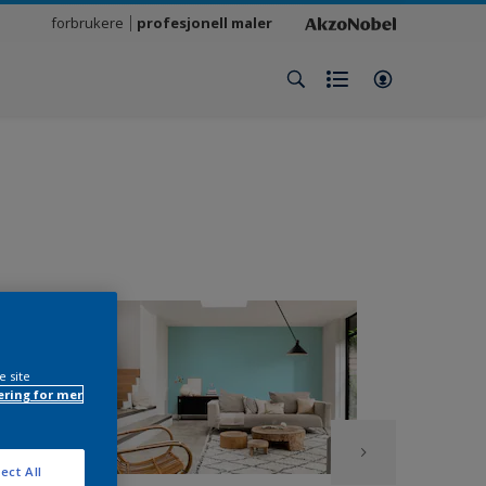
forbrukere
profesjonell maler
e site
ring for mer
ect All