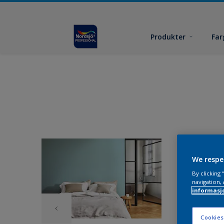
Produkter
Far
We respe
By clicking
navigation, 
informasj
Cookies