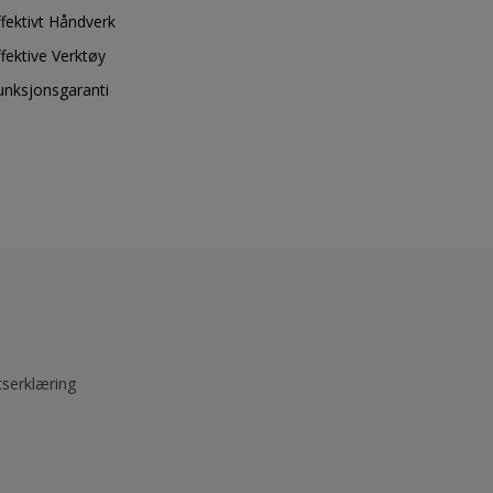
ffektivt Håndverk
ffektive Verktøy
unksjonsgaranti
tserklæring