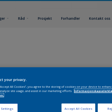
ger
Råd
Prosjekt
Forhandler
Kontakt oss
ct your privacy.
 “Accept All Cookies”, you agree to the storing of cookies on your device to enhanc
analyze site usage, and assist in our marketing efforts.
Informasjonskapselerklæ
on.
 Settings
Accept All Cookies
Rej