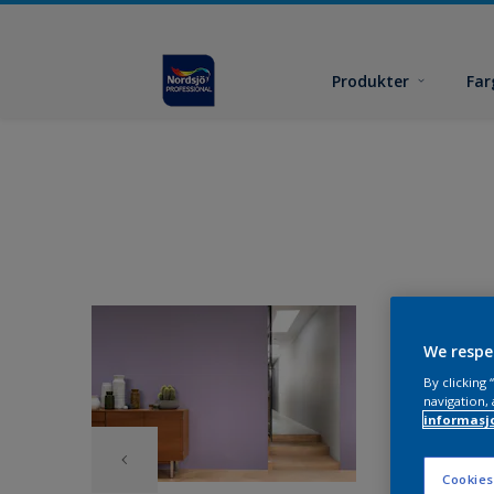
Produkter
Far
We respe
By clicking
navigation, 
informasj
Cookies