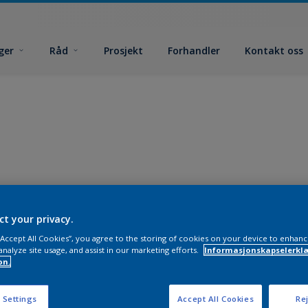
ger
Råd
Prosjekt
Forhandler
Kontakt oss
ct your privacy.
 “Accept All Cookies”, you agree to the storing of cookies on your device to enhanc
analyze site usage, and assist in our marketing efforts.
Informasjonskapselerklæ
on.
 Settings
Accept All Cookies
Rej