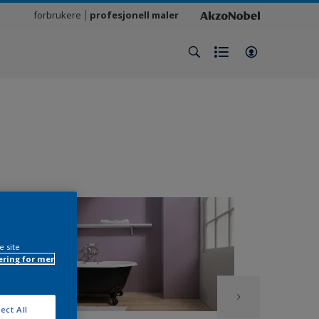
forbrukere
profesjonell maler
e site
ring for mer
ect All