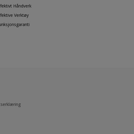
ffektivt Håndverk
ffektive Verktøy
unksjonsgaranti
tserklæring