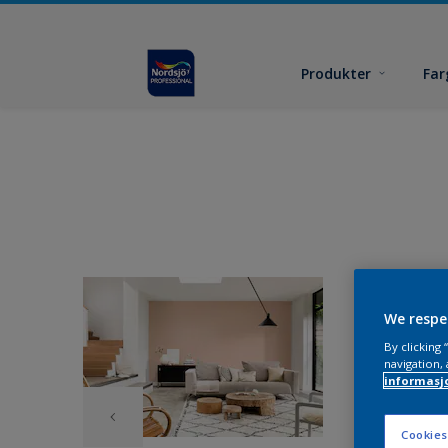
Produkter
Far
We respe
By clicking
navigation, 
informasj
Cookies