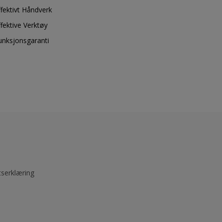
ffektivt Håndverk
ffektive Verktøy
unksjonsgaranti
tserklæring