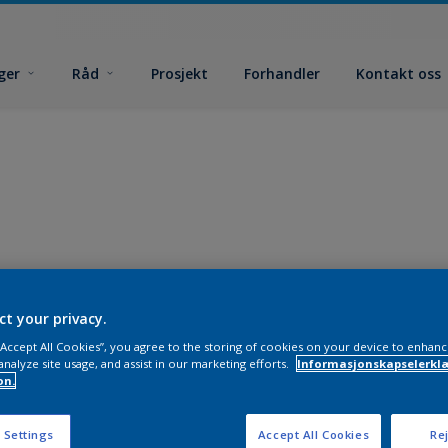
ger
Råd
Prosjekt
Forhandler
Kontakt oss
ct your privacy.
 “Accept All Cookies”, you agree to the storing of cookies on your device to enhanc
analyze site usage, and assist in our marketing efforts.
Informasjonskapselerklæ
on.
 Settings
Accept All Cookies
Rej