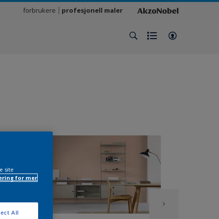
forbrukere
profesjonell maler
e site
ring for mer
ect All