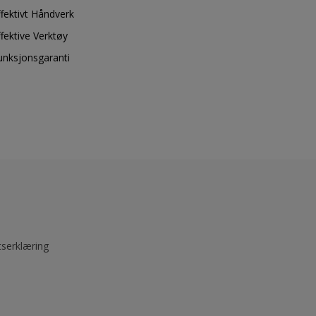
ffektivt Håndverk
ffektive Verktøy
unksjonsgaranti
tserklæring