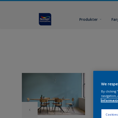
Produkter
Far
We respe
By clicking
navigation, 
informasj
Cookies