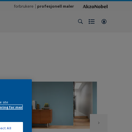
forbrukere
profesjonell maler
e site
ring for mer
ect All