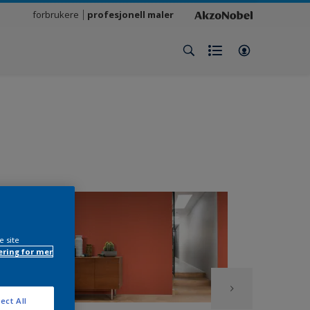
forbrukere
profesjonell maler
e site
ring for mer
ect All