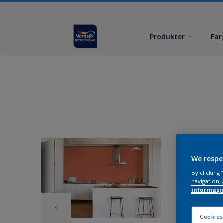
Produkter
Far
We respe
By clicking
navigation, 
informasj
Cookies