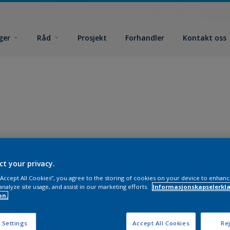
ger
Råd
Prosjekt
Forhandler
Kontakt oss
ct your privacy.
 “Accept All Cookies”, you agree to the storing of cookies on your device to enhanc
analyze site usage, and assist in our marketing efforts.
Informasjonskapselerklæ
on.
 Settings
Accept All Cookies
Rej