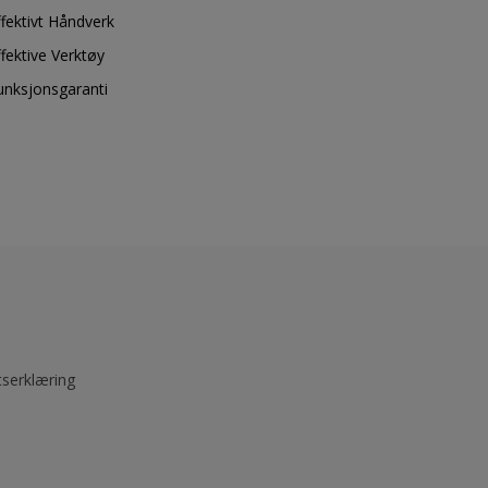
ffektivt Håndverk
ffektive Verktøy
unksjonsgaranti
tserklæring