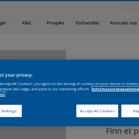
ger
Råd
Prosjekt
Forhandler
Kontakt oss
ct your privacy.
 “Accept All Cookies”, you agree to the storing of cookies on your device to enhanc
analyze site usage, and assist in our marketing efforts.
Informasjonskapselerklæ
on.
 Settings
Accept All Cookies
Rej
Finn et 