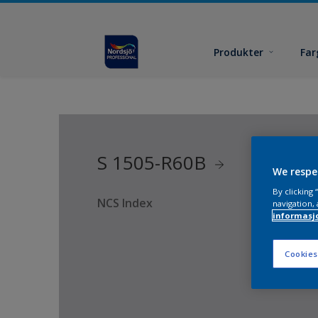
Produkter
Far
S 1505-R60B
We respe
By clicking
NCS Index
navigation, 
informasj
Cookies