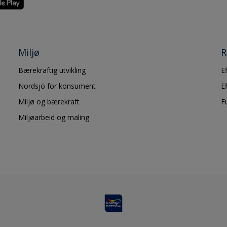
Miljø
R
Bærekraftig utvikling
E
Nordsjö for konsument
E
Miljø og bærekraft
F
Miljøarbeid og maling