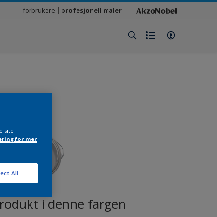
forbrukere
profesjonell maler
e site
ring for mer
ect All
produkt i denne fargen