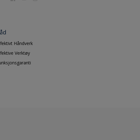
åd
ffektivt Håndverk
ffektive Verktøy
unksjonsgaranti