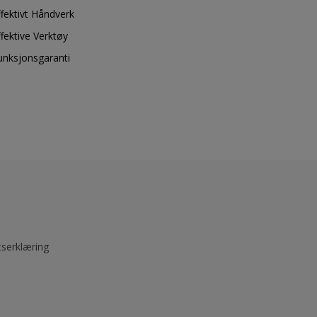
ffektivt Håndverk
ffektive Verktøy
unksjonsgaranti
tserklæring