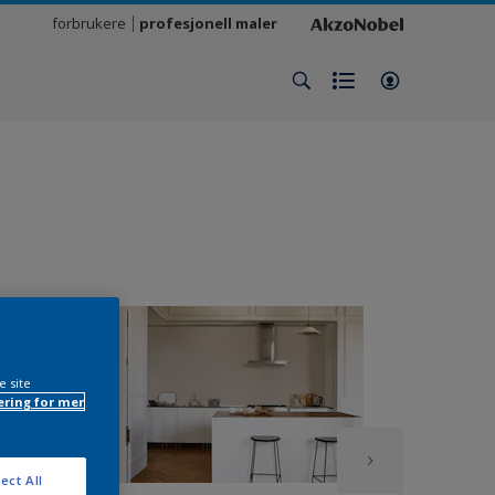
forbrukere
profesjonell maler
e site
ring for mer
ect All