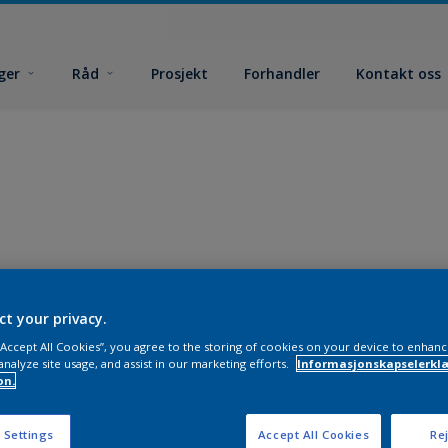
ger
Råd
Prosjekt
Forhandler
Kontakt oss
ct your privacy.
 “Accept All Cookies”, you agree to the storing of cookies on your device to enhanc
analyze site usage, and assist in our marketing efforts.
Informasjonskapselerklæ
on.
 Settings
Accept All Cookies
Rej