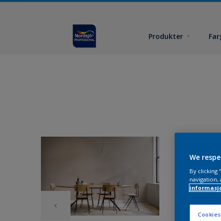
Produkter
Far
We respe
By clicking
navigation, 
informasj
Cookies