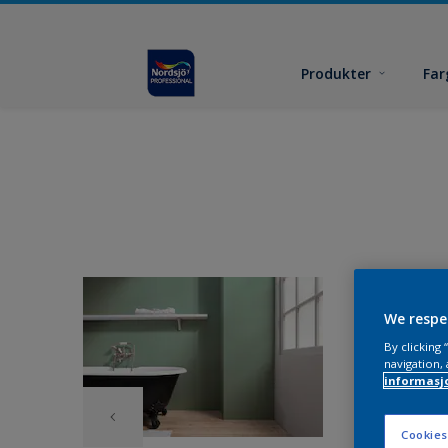
Produkter
Far
We respe
By clicking
navigation, 
informasj
Cookies