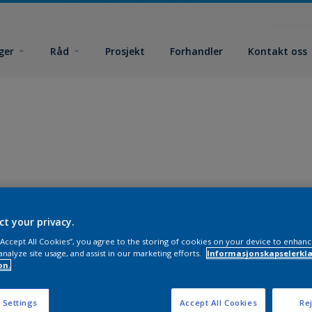
ger
Råd
Prosjekt
Forhandler
Kontakt oss
ct your privacy.
 “Accept All Cookies”, you agree to the storing of cookies on your device to enhanc
analyze site usage, and assist in our marketing efforts.
Informasjonskapselerklæ
on.
 Settings
Accept All Cookies
Rej