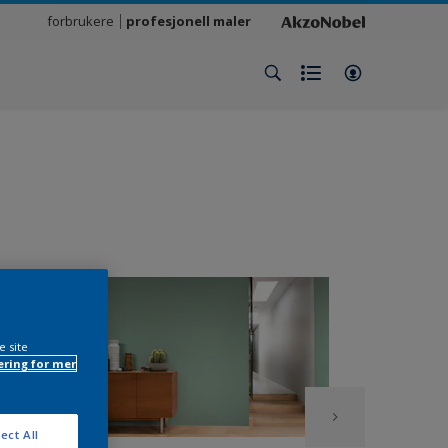
forbrukere
profesjonell maler
e site
ring for mer
ect All