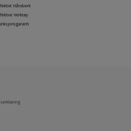
ffektivt Håndverk
ffektive Verktøy
unksjonsgaranti
tserklæring