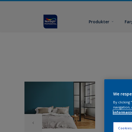
Produkter
Far
We respe
By clicking
navigation, 
informasj
Cookies