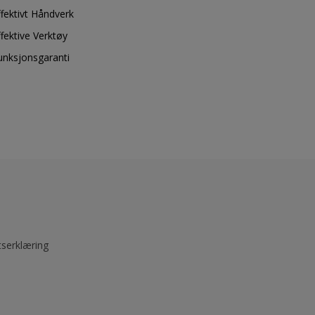
ffektivt Håndverk
ffektive Verktøy
unksjonsgaranti
tserklæring