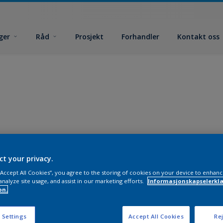
ger
Råd
Prosjekt
Forhandler
Kontakt oss
ct your privacy.
 “Accept All Cookies”, you agree to the storing of cookies on your device to enhanc
analyze site usage, and assist in our marketing efforts.
Informasjonskapselerklæ
on.
 Settings
Accept All Cookies
Rej