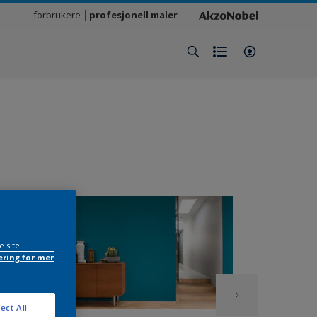
forbrukere
profesjonell maler
e site
ring for mer
ect All