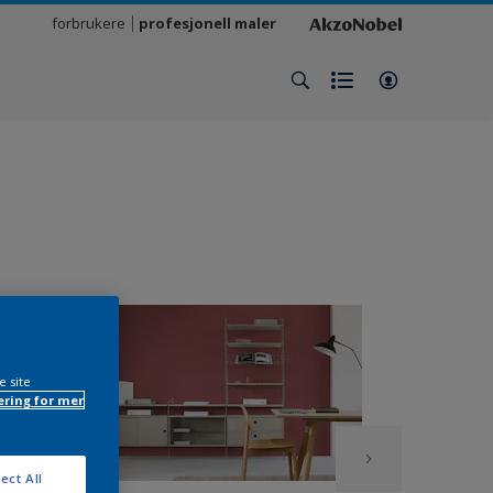
forbrukere
profesjonell maler
e site
ring for mer
ect All