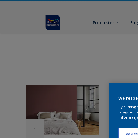
Produkter
Far
We respe
By clicking
navigation, 
informasj
Cookies