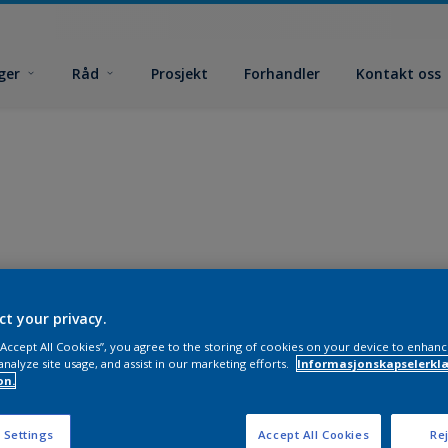
ger
Råd
Prosjekt
Forhandler
Kontakt oss
ct your privacy.
 “Accept All Cookies”, you agree to the storing of cookies on your device to enhanc
analyze site usage, and assist in our marketing efforts.
Informasjonskapselerklæ
on.
 Settings
Accept All Cookies
Rej