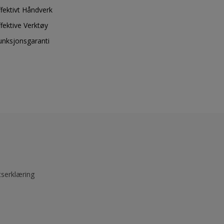
ffektivt Håndverk
ffektive Verktøy
unksjonsgaranti
tserklæring