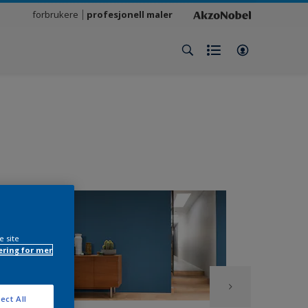
forbrukere
profesjonell maler
e site
ring for mer
ect All