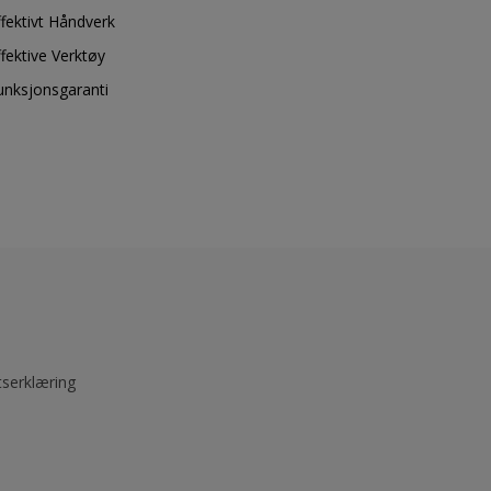
ffektivt Håndverk
ffektive Verktøy
unksjonsgaranti
tserklæring