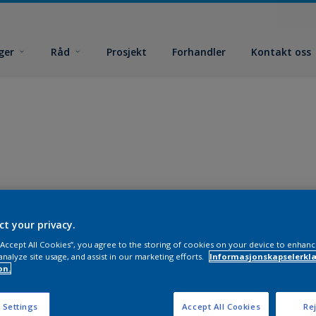
ger
Råd
Prosjekt
Forhandler
Kontakt oss
ct your privacy.
 “Accept All Cookies”, you agree to the storing of cookies on your device to enhanc
analyze site usage, and assist in our marketing efforts.
Informasjonskapselerklæ
on.
 Settings
Accept All Cookies
Rej