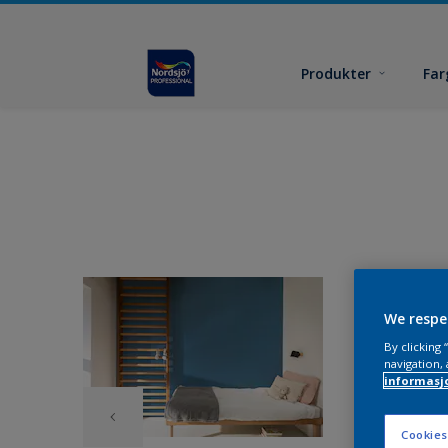
Produkter
Far
We respe
By clicking
navigation, 
informasj
Cookies