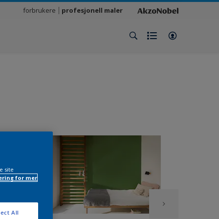
forbrukere
profesjonell maler
e site
ring for mer
ect All