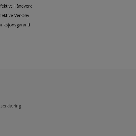
ffektivt Håndverk
ffektive Verktøy
unksjonsgaranti
tserklæring