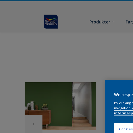
Produkter
Far
We respe
By clicking
navigation, 
informasj
Cookies