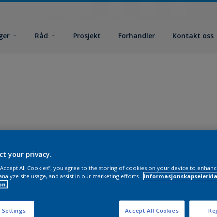
ger
Råd
Prosjekt
Forhandler
Kontakt oss
ct your privacy.
 “Accept All Cookies”, you agree to the storing of cookies on your device to enhanc
analyze site usage, and assist in our marketing efforts.
Informasjonskapselerklæ
on.
 Settings
Accept All Cookies
Rej