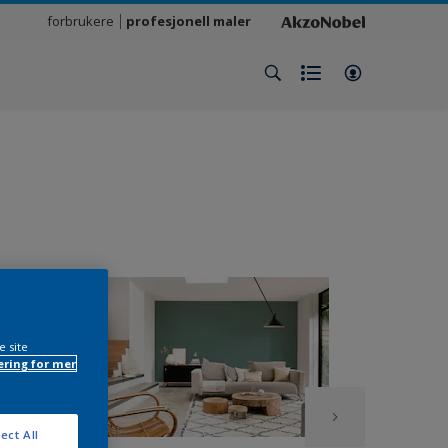
forbrukere
profesjonell maler
e site
ring for mer
ect All