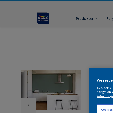
Produkter
Far
We respe
By clicking
navigation, 
informasj
Cookies