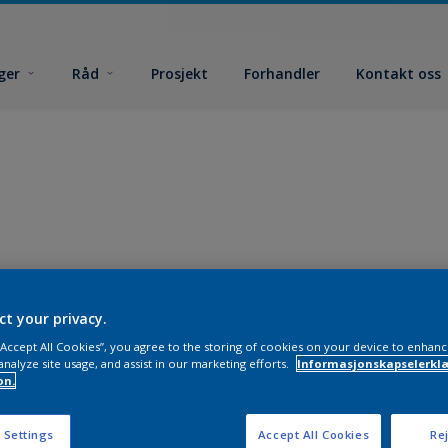
ger
Råd
Prosjekt
Forhandler
Kontakt oss
ct your privacy.
 “Accept All Cookies”, you agree to the storing of cookies on your device to enhanc
analyze site usage, and assist in our marketing efforts.
Informasjonskapselerklæ
on.
 Settings
Accept All Cookies
Rej