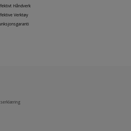
ffektivt Håndverk
ffektive Verktøy
unksjonsgaranti
tserklæring