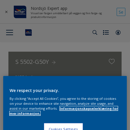
Nordsjö Expert app
Se
Visualiser fargen umiddelbart på veggen og finn farge- og
produktinformasjon
S 5502-G50Y
NCS Index
We respect your privacy.
By clicking “Accept All Cookies”, you agree to the storing of cookies
on your device to enhance site navigation, analyze site usage, and
assist in our marketing efforts.
Informasjonskapselerklæring for
mer informasjon.
Cookies Settings