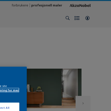
forbrukere
profesjonell maler
e site
ring for mer
ect All