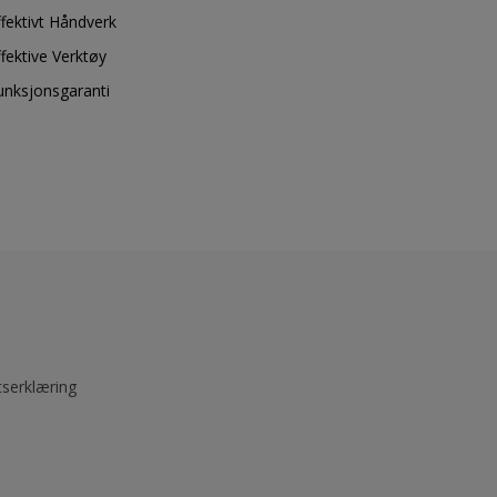
ffektivt Håndverk
ffektive Verktøy
unksjonsgaranti
tserklæring