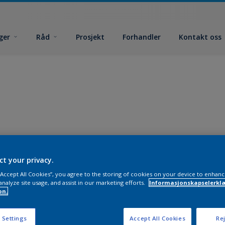
ger
Råd
Prosjekt
Forhandler
Kontakt oss
ct your privacy.
 “Accept All Cookies”, you agree to the storing of cookies on your device to enhanc
analyze site usage, and assist in our marketing efforts.
Informasjonskapselerklæ
on.
 Settings
Accept All Cookies
Rej