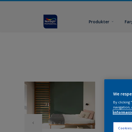
Produkter
Far
We respe
By clicking
navigation, 
informasj
Cookies