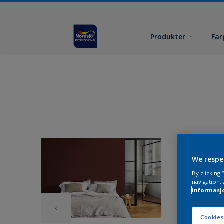
Produkter
Far
We respe
By clicking
navigation, 
informasj
Cookies