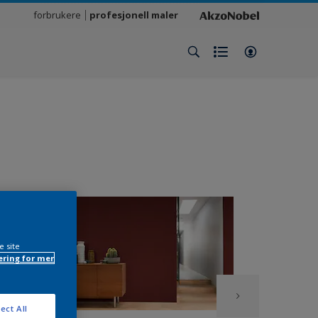
forbrukere
profesjonell maler
e site
ring for mer
ect All