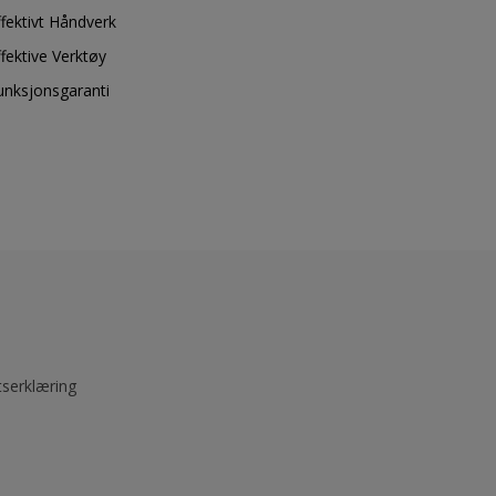
ffektivt Håndverk
ffektive Verktøy
unksjonsgaranti
tserklæring