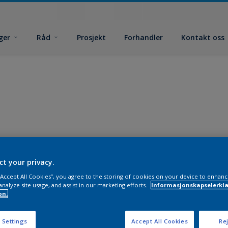
ger
Råd
Prosjekt
Forhandler
Kontakt oss
ct your privacy.
 “Accept All Cookies”, you agree to the storing of cookies on your device to enhanc
analyze site usage, and assist in our marketing efforts.
Informasjonskapselerklæ
on.
 Settings
Accept All Cookies
Rej