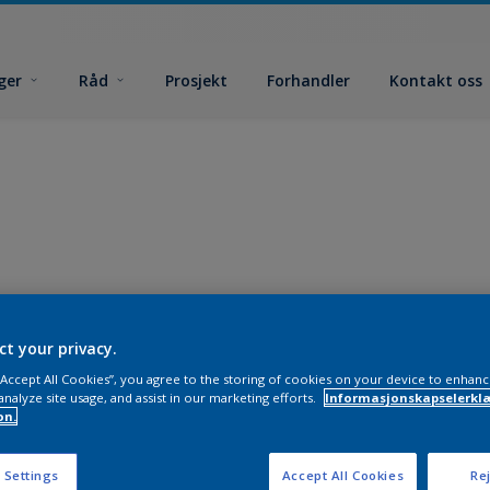
ger
Råd
Prosjekt
Forhandler
Kontakt oss
ct your privacy.
 “Accept All Cookies”, you agree to the storing of cookies on your device to enhanc
analyze site usage, and assist in our marketing efforts.
Informasjonskapselerklæ
on.
 Settings
Accept All Cookies
Rej