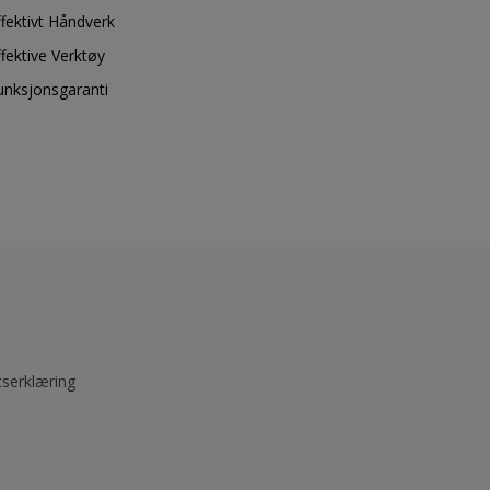
ffektivt Håndverk
ffektive Verktøy
unksjonsgaranti
tserklæring