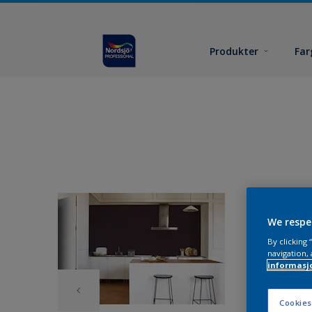
Produkter
Far
We respe
By clicking
navigation, 
informasj
Cookies