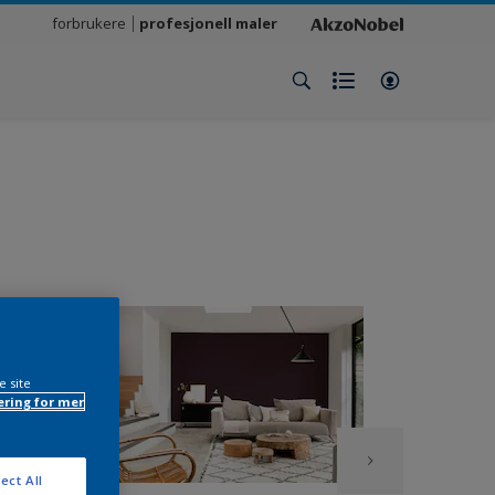
forbrukere
profesjonell maler
e site
ring for mer
ect All