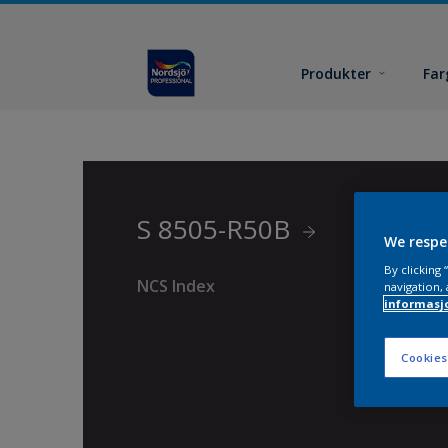
Produkter
Far
S 8505-R50B
We respe
By clicking
NCS Index
navigation, 
informasj
Cookies