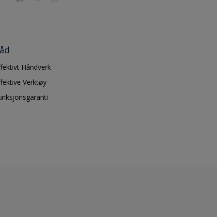
åd
ffektivt Håndverk
ffektive Verktøy
unksjonsgaranti