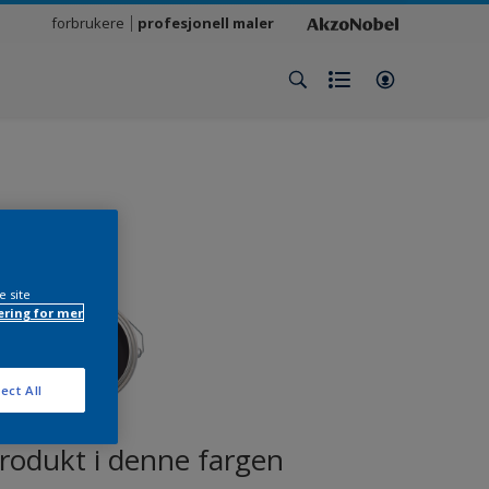
forbrukere
profesjonell maler
e site
ring for mer
ect All
produkt i denne fargen