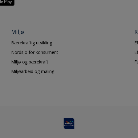
Miljø
R
Bærekraftig utvikling
E
Nordsjö for konsument
E
Miljø og bærekraft
F
Miljøarbeid og maling