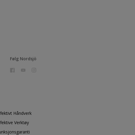
Følg Nordsjö
ffektivt Håndverk
ffektive Verktøy
unksjonsgaranti