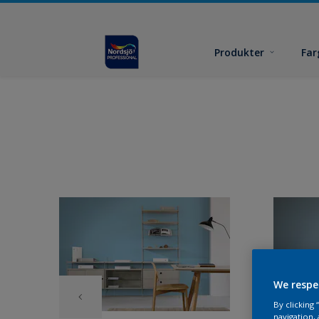
Produkter
Far
We respe
By clicking
navigation, 