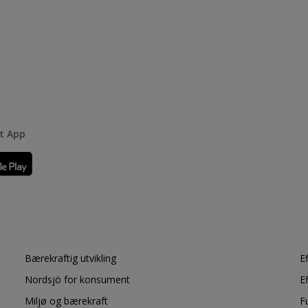
rt App
Bærekraftig utvikling
E
Nordsjö for konsument
E
Miljø og bærekraft
F