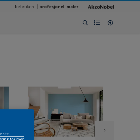
forbrukere
profesjonell maler
e site
ring for mer