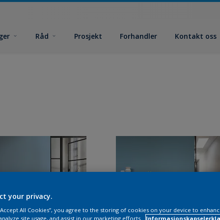
ger
Råd
Prosjekt
Forhandler
Kontakt oss
ct your privacy.
 “Accept All Cookies”, you agree to the storing of cookies on your device to enhanc
analyze site usage, and assist in our marketing efforts.
Informasjonskapselerklæ