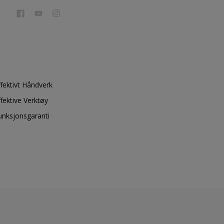
ffektivt Håndverk
ffektive Verktøy
unksjonsgaranti