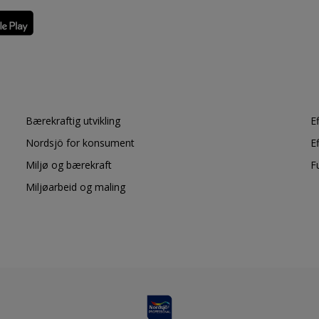
Bærekraftig utvikling
E
Nordsjö for konsument
E
Miljø og bærekraft
F
Miljøarbeid og maling