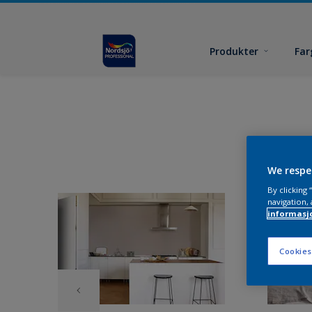
Produkter
Far
We respe
By clicking
navigation, 
informasj
Cookies