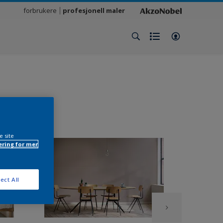
forbrukere
profesjonell maler
e site
ring for mer
ect All