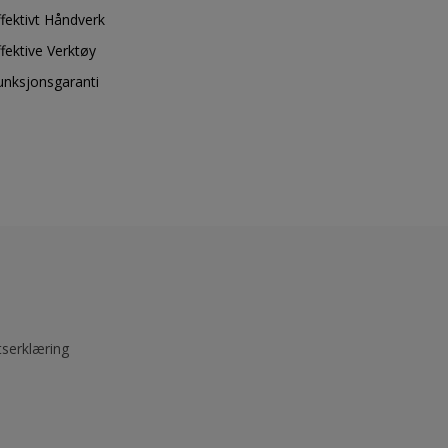
ffektivt Håndverk
ffektive Verktøy
unksjonsgaranti
tserklæring