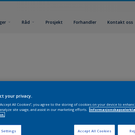
ger
Råd
Prosjekt
Forhandler
Kontakt oss
ct your privacy.
 “Accept All Cookies”, you agree to the storing of cookies on your device to enhanc
analyze site usage, and assist in our marketing efforts.
Informasjonskapselerklæ
on.
 Settings
Accept All Cookies
Rej