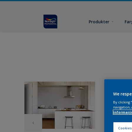
Produkter
Far
We respe
By clicking
navigation, 
informasj
Cookies