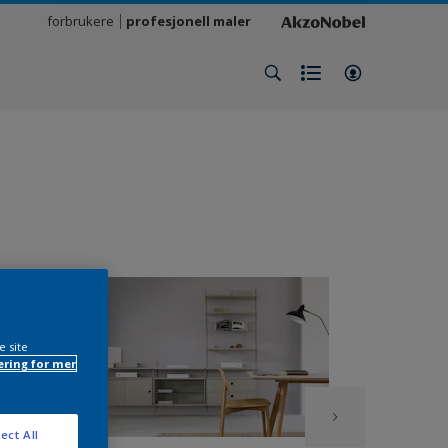
forbrukere
profesjonell maler
e site
ring for mer
ect All