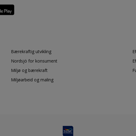
Bærekraftig utvikling
E
Nordsjö for konsument
E
Miljø og bærekraft
F
Miljøarbeid og maling