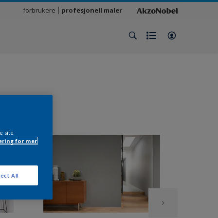
forbrukere
profesjonell maler
e site
ring for mer
ect All