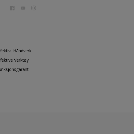
ffektivt Håndverk
ffektive Verktøy
unksjonsgaranti