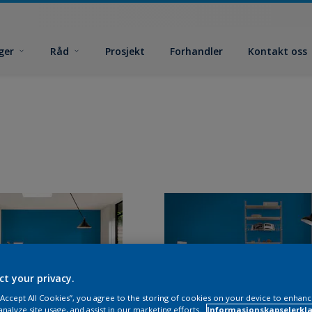
ger
Råd
Prosjekt
Forhandler
Kontakt oss
ct your privacy.
 “Accept All Cookies”, you agree to the storing of cookies on your device to enhanc
analyze site usage, and assist in our marketing efforts.
Informasjonskapselerklæ