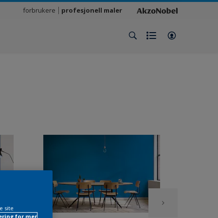
forbrukere
profesjonell maler
e site
ring for mer