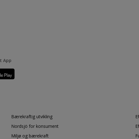
rt App
Bærekraftig utvikling
E
Nordsjö for konsument
E
Miljø og bærekraft
F