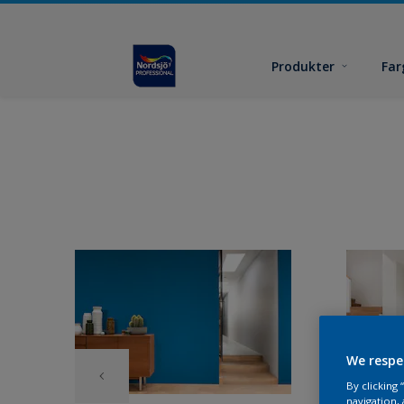
Produkter
Far
We respe
By clicking
navigation, 