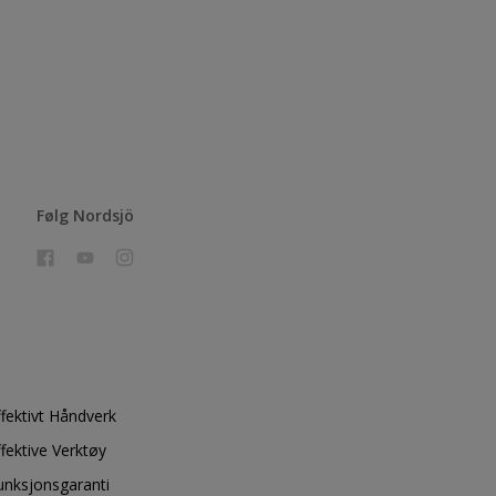
Følg Nordsjö
ffektivt Håndverk
ffektive Verktøy
unksjonsgaranti