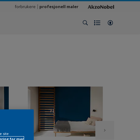
forbrukere
profesjonell maler
e site
ring for mer