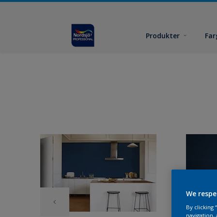
Produkter
Far
We respe
By clicking
navigation, 