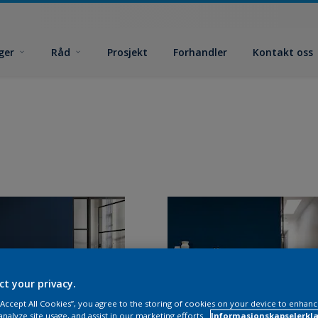
ger
Råd
Prosjekt
Forhandler
Kontakt oss
ct your privacy.
 “Accept All Cookies”, you agree to the storing of cookies on your device to enhanc
analyze site usage, and assist in our marketing efforts.
Informasjonskapselerklæ