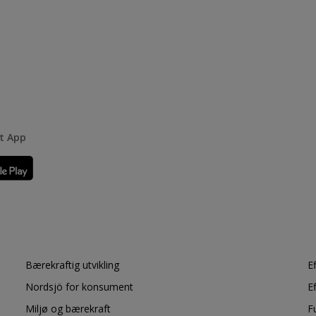
rt App
Bærekraftig utvikling
E
Nordsjö for konsument
E
Miljø og bærekraft
F