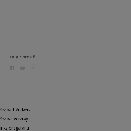
Følg Nordsjö
ffektivt Håndverk
ffektive Verktøy
unksjonsgaranti