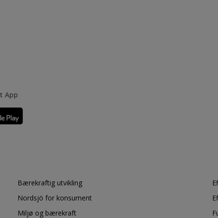
rt App
Bærekraftig utvikling
E
Nordsjö for konsument
E
Miljø og bærekraft
F