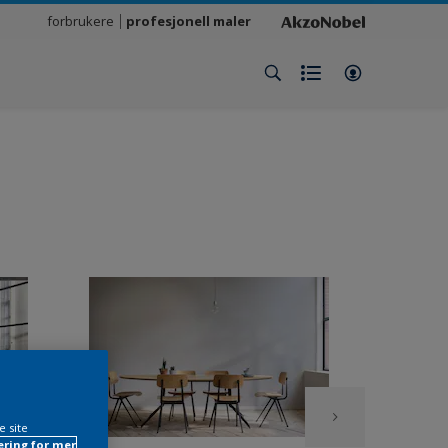
forbrukere
profesjonell maler
e site
ring for mer