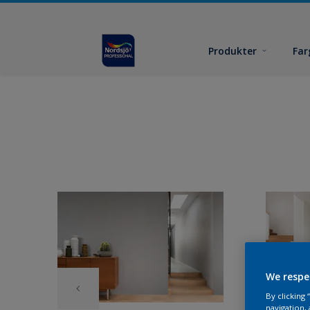
Produkter
Far
We respe
By clicking
navigation, 