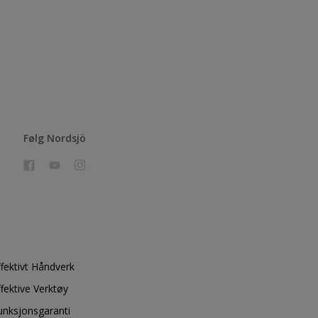
Følg Nordsjö
ffektivt Håndverk
ffektive Verktøy
unksjonsgaranti