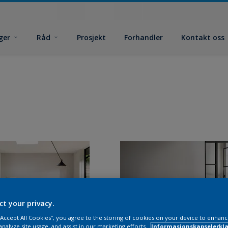
ger
Råd
Prosjekt
Forhandler
Kontakt oss
ct your privacy.
 “Accept All Cookies”, you agree to the storing of cookies on your device to enhanc
analyze site usage, and assist in our marketing efforts.
Informasjonskapselerklæ