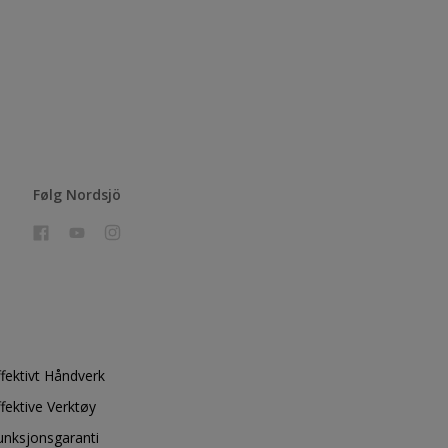
Følg Nordsjö
ffektivt Håndverk
ffektive Verktøy
unksjonsgaranti