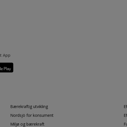
rt App
Bærekraftig utvikling
E
Nordsjö for konsument
E
Miljø og bærekraft
F