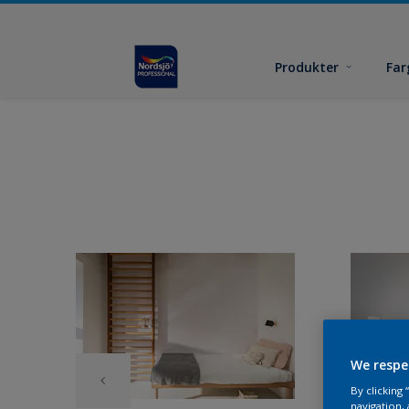
Produkter
Far
We respe
By clicking
navigation, 