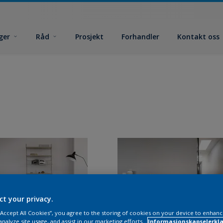
ger
Råd
Prosjekt
Forhandler
Kontakt oss
ct your privacy.
 “Accept All Cookies”, you agree to the storing of cookies on your device to enhanc
analyze site usage, and assist in our marketing efforts.
Informasjonskapselerklæ