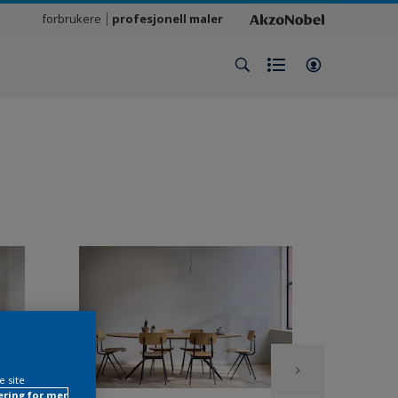
forbrukere
profesjonell maler
e site
ring for mer