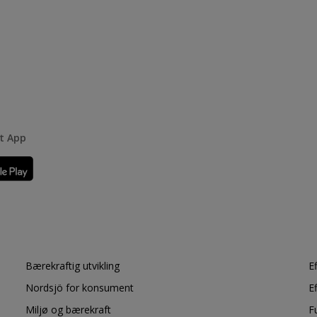
rt App
Bærekraftig utvikling
E
Nordsjö for konsument
E
Miljø og bærekraft
F