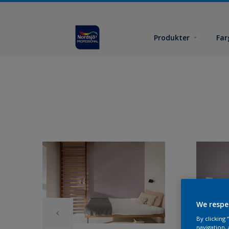
Produkter
Far
We respe
By clicking
navigation, 