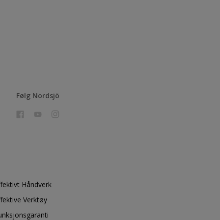
Følg Nordsjö
ffektivt Håndverk
ffektive Verktøy
unksjonsgaranti