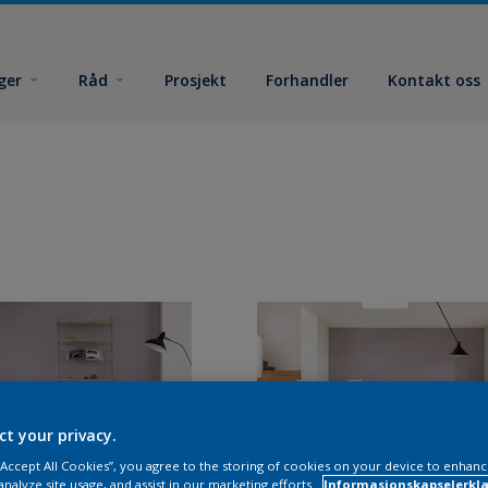
ger
Råd
Prosjekt
Forhandler
Kontakt oss
ct your privacy.
 “Accept All Cookies”, you agree to the storing of cookies on your device to enhanc
analyze site usage, and assist in our marketing efforts.
Informasjonskapselerklæ