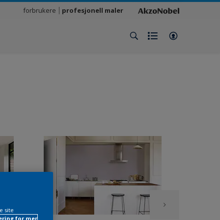
forbrukere
profesjonell maler
e site
ring for mer