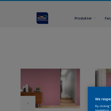
Produkter
Far
We respe
By clicking
navigation, 