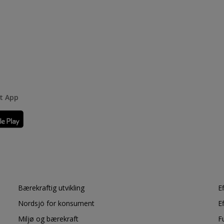
rt App
Bærekraftig utvikling
E
Nordsjö for konsument
E
Miljø og bærekraft
F