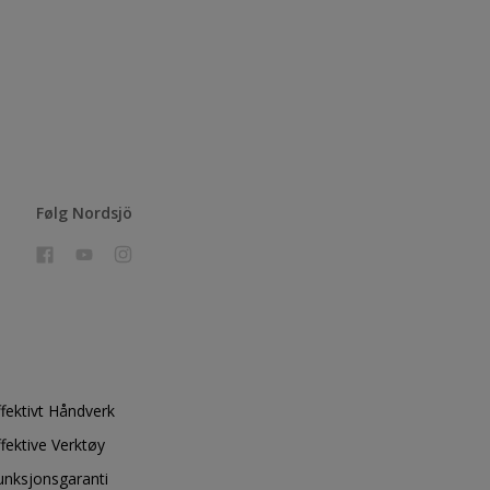
Følg Nordsjö
ffektivt Håndverk
ffektive Verktøy
unksjonsgaranti