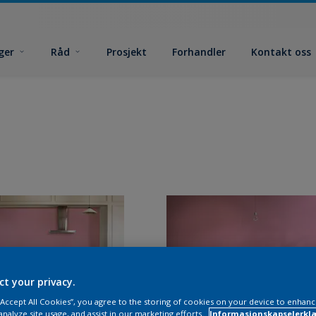
ger
Råd
Prosjekt
Forhandler
Kontakt oss
ct your privacy.
 “Accept All Cookies”, you agree to the storing of cookies on your device to enhanc
analyze site usage, and assist in our marketing efforts.
Informasjonskapselerklæ