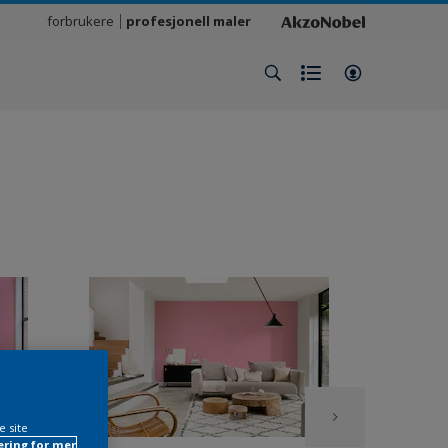
forbrukere
profesjonell maler
e site
ring for mer