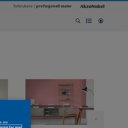
forbrukere
profesjonell maler
e site
ring for mer