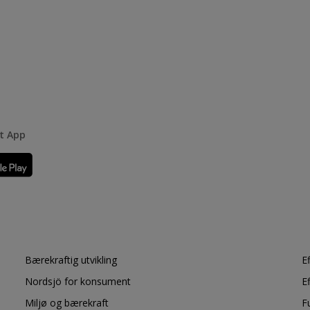
rt App
Bærekraftig utvikling
E
Nordsjö for konsument
E
Miljø og bærekraft
F