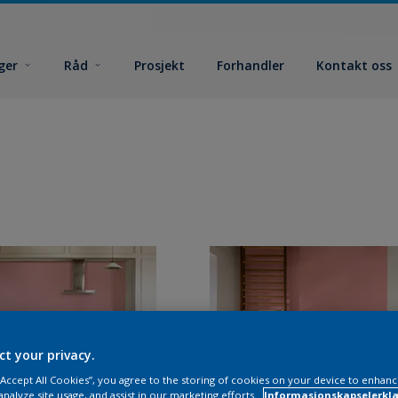
ger
Råd
Prosjekt
Forhandler
Kontakt oss
ct your privacy.
 “Accept All Cookies”, you agree to the storing of cookies on your device to enhanc
analyze site usage, and assist in our marketing efforts.
Informasjonskapselerklæ