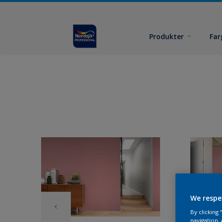
Produkter
Far
We respe
By clicking
navigation, 