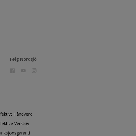
Følg Nordsjö
ffektivt Håndverk
ffektive Verktøy
unksjonsgaranti