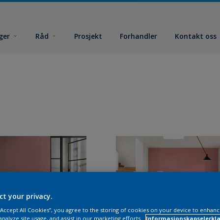
ger
Råd
Prosjekt
Forhandler
Kontakt oss
ct your privacy.
 “Accept All Cookies”, you agree to the storing of cookies on your device to enhanc
analyze site usage, and assist in our marketing efforts.
Informasjonskapselerklæ