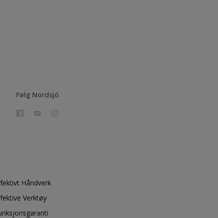
Følg Nordsjö
ffektivt Håndverk
ffektive Verktøy
unksjonsgaranti