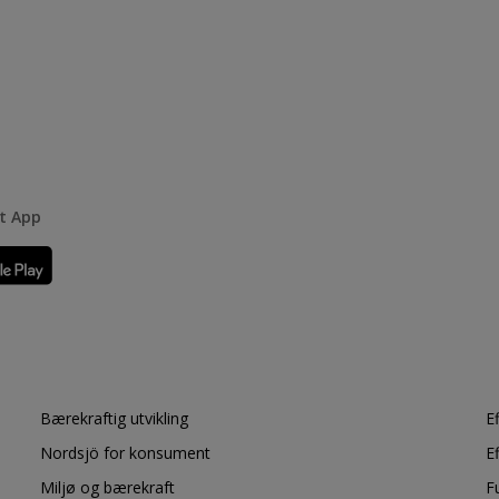
rt App
Bærekraftig utvikling
E
Nordsjö for konsument
E
Miljø og bærekraft
F