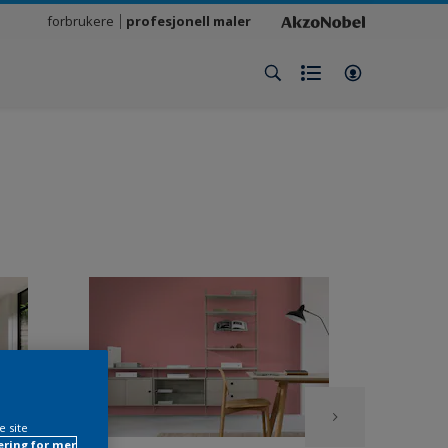
forbrukere
profesjonell maler
e site
ring for mer