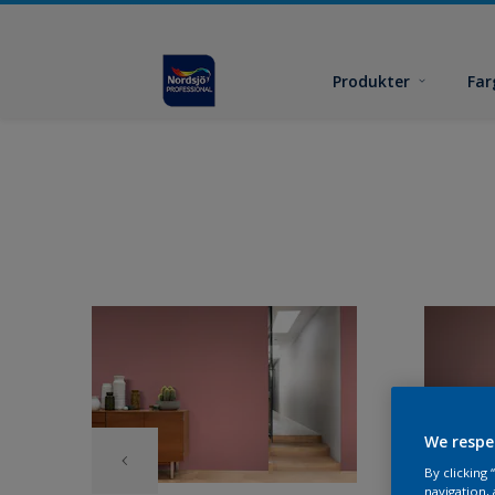
Produkter
Far
We respe
By clicking
navigation, 