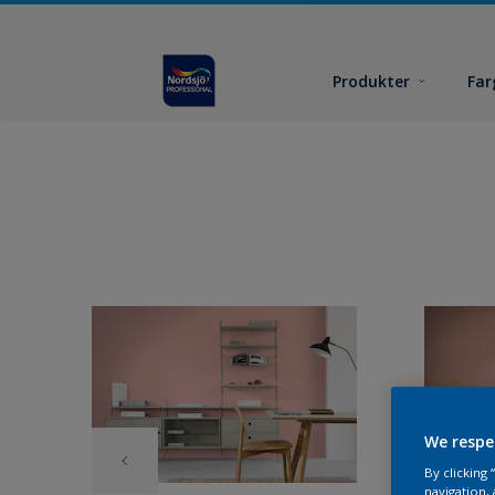
Produkter
Far
We respe
By clicking
navigation, 