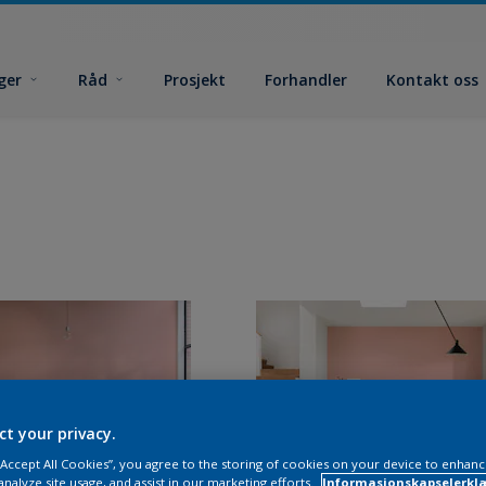
ger
Råd
Prosjekt
Forhandler
Kontakt oss
ct your privacy.
 “Accept All Cookies”, you agree to the storing of cookies on your device to enhanc
analyze site usage, and assist in our marketing efforts.
Informasjonskapselerklæ