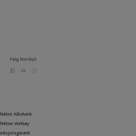
Følg Nordsjö
ffektivt Håndverk
ffektive Verktøy
unksjonsgaranti