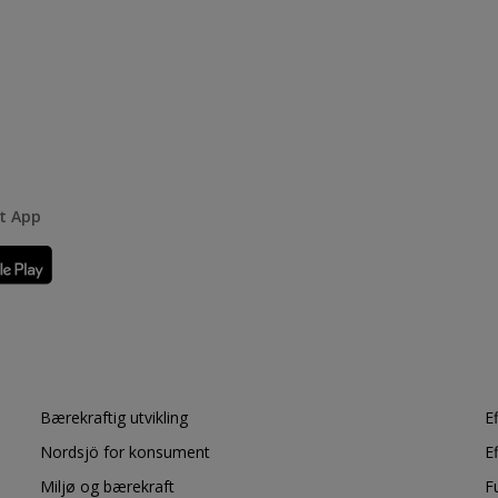
rt App
Bærekraftig utvikling
E
Nordsjö for konsument
E
Miljø og bærekraft
F