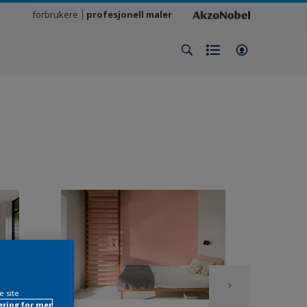
forbrukere
profesjonell maler
e site
ring for mer